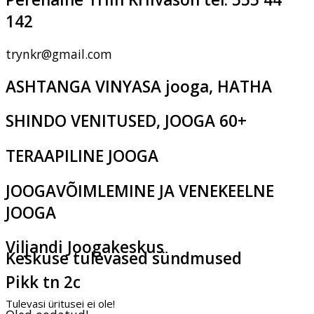
142
trynkr@gmail.com
ASHTANGA VINYASA jooga, HATHA
SHINDO VENITUSED, JOOGA 60+
TERAAPILINE JOOGA
JOOGAVÕIMLEMINE JA VENEKEELNE
JOOGA
Viljandi Joogakeskus
Keskuse tulevased sündmused
Pikk tn 2c
Tulevasi üritusei ei ole!