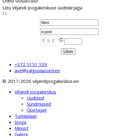
Oled oodatud!
Liitu Viljandi Joogakeskuse uudiskirjaga
‹
›
+372 5151 539
ave@valguslapsed.ee
© 2017-2026 viljandijoogakeskus.ee
Viljandi joogakeskus
Uudised
Sündmused
Õpetajad
Tunniplaan
Jooga
Minust
Galerii