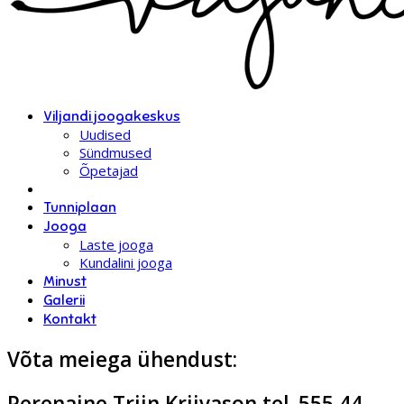
Viljandi joogakeskus
Uudised
Sündmused
Õpetajad
Tunniplaan
Jooga
Laste jooga
Kundalini jooga
Minust
Galerii
Kontakt
Võta meiega ühendust:
Perenaine Triin Kriivason tel. 555 44