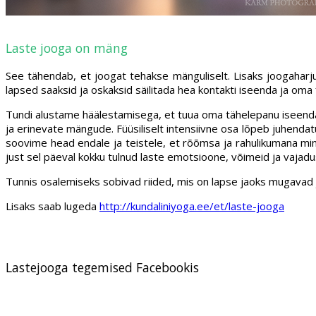
Laste jooga on mäng
See tähendab, et joogat tehakse mänguliselt. Lisaks joogaharju
lapsed saaksid ja oskaksid säilitada hea kontakti iseenda ja oma 
Tundi alustame häälestamisega, et tuua oma tähelepanu iseendale,
ja erinevate mängude. Füüsiliselt intensiivne osa lõpeb juhenda
soovime head endale ja teistele, et rõõmsa ja rahulikumana min
just sel päeval kokku tulnud laste emotsioone, võimeid ja vajadus
Tunnis osalemiseks sobivad riided, mis on lapse jaoks mugavad ja l
Lisaks saab lugeda
http://kundaliniyoga.ee/et/laste-jooga
Lastejooga tegemised Facebookis