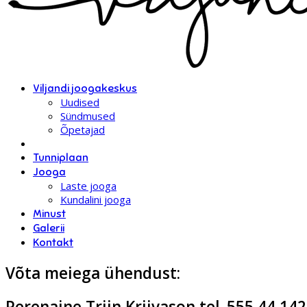
Viljandi joogakeskus
Uudised
Sündmused
Õpetajad
Tunniplaan
Jooga
Laste jooga
Kundalini jooga
Minust
Galerii
Kontakt
Võta meiega ühendust:
Perenaine Triin Kriivason tel. 555 44 142