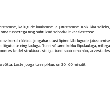
stamine, ka lugude kuulamine ja jutustamine. Kõik ikka selleks,
me oma tunnetega ning suhtuksid sõbralikult kaaslastesse.
oovi korral rääkida. Joogaharjutusi õpime läbi lugude jutustamise
liigutuste ning lauluga. Tunni võtame kokku lõpulauluga, millega
oontes kindel struktuur, siis iga tund saab oma näo, arvestades
a võtta. Laste jooga tunni pikkus on 30- 60 minutit.