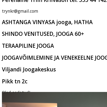
trynkr@gmail.com
ASHTANGA VINYASA jooga, HATHA
SHINDO VENITUSED, JOOGA 60+
TERAAPILINE JOOGA
JOOGAVÕIMLEMINE JA VENEKEELNE JOO
Viljandi Joogakeskus
Pikk tn 2c
Oled oodatud!
‹
›