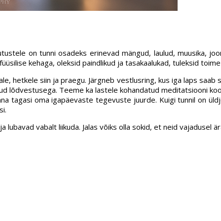
tustele on tunni osadeks erinevad mängud, laulud, muusika, jooni
füüsilise kehaga, oleksid paindlikud ja tasakaalukad, tuleksid toi
 hetkele siin ja praegu. Järgneb vestlusring, kus iga laps saab s
tud lõdvestusega. Teeme ka lastele kohandatud meditatsiooni koos 
na tagasi oma igapäevaste tegevuste juurde. Kuigi tunnil on üldj
i.
ubavad vabalt liikuda. Jalas võiks olla sokid, et neid vajadusel är