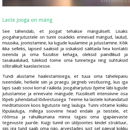
Laste jooga on mäng
See tähendab, et joogat tehakse mänguliselt. Lisaks
joogaharjutustele on tunni osadeks erinevad mängud, laulud,
muusika, joonistamine, ka lugude kuulamine ja jutustamine. Kõik
ikka selleks, lapsed saaksid ja oskaksid säilitada hea kontakti
iseenda ja oma füüsilise kehaga, oleksid paindlikud ja
tasakaalukad, tuleksid toime oma tunnetega ning suhtuksid
sõbralikult kaaslastesse.
Tundi alustame häälestamisega, et tuua oma tähelepanu
iseendale, hetkele siin ja praegu. Järgneb vestlusring, kus iga
laps saab soovi korral rääkida. Joogaharjutusi õpime läbi lugude
jutustamise ja erinevate mängude. Füüsiliselt intensiivne osa
lõpeb juhendatud lõdvestusega. Teeme ka lastele kohandatud
meditatsiooni koos liigutuste ning lauluga. Tunni võtame kokku
lõpulauluga, millega soovime head endale ja teistele, et
rõõmsa ja rahulikumana minna tagasi oma igapäevaste
tegevuste juurde. Kuigi tunnil on üldjoontes kindel struktuur,
siis iga tund saab oma näo, arvestades just sel päeval kokku