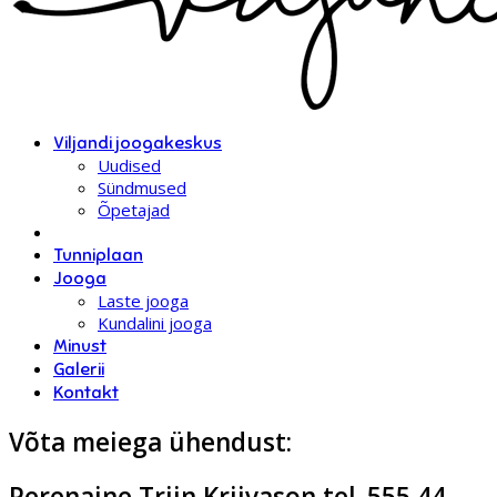
Viljandi joogakeskus
Uudised
Sündmused
Õpetajad
Tunniplaan
Jooga
Laste jooga
Kundalini jooga
Minust
Galerii
Kontakt
Võta meiega ühendust:
Perenaine Triin Kriivason tel. 555 44