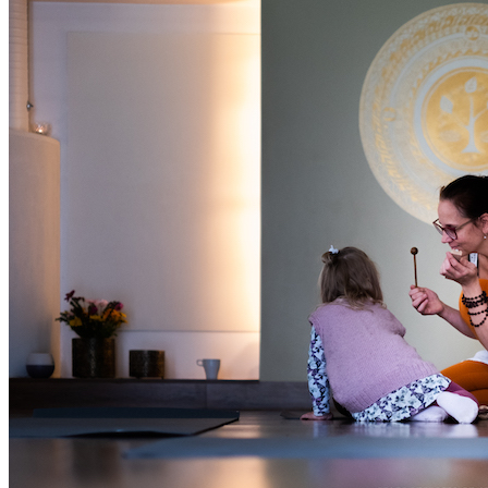
Oled oodatud!
‹
›