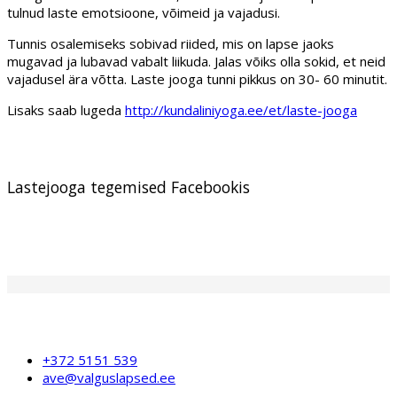
tulnud laste emotsioone, võimeid ja vajadusi.
Tunnis osalemiseks sobivad riided, mis on lapse jaoks
mugavad ja lubavad vabalt liikuda. Jalas võiks olla sokid, et neid
vajadusel ära võtta. Laste jooga tunni pikkus on 30- 60 minutit.
Lisaks saab lugeda
http://kundaliniyoga.ee/et/laste-jooga
Lastejooga tegemised Facebookis
+372 5151 539
ave@valguslapsed.ee