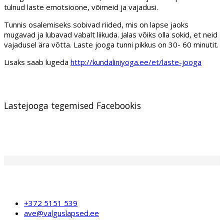
tulnud laste emotsioone, võimeid ja vajadusi.
Tunnis osalemiseks sobivad riided, mis on lapse jaoks
mugavad ja lubavad vabalt liikuda. Jalas võiks olla sokid, et neid
vajadusel ära võtta. Laste jooga tunni pikkus on 30- 60 minutit.
Lisaks saab lugeda
http://kundaliniyoga.ee/et/laste-jooga
Lastejooga tegemised Facebookis
+372 5151 539
ave@valguslapsed.ee