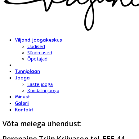
Viljandi joogakeskus
Uudised
Sündmused
Õpetajad
Tunniplaan
Jooga
Laste jooga
Kundalini jooga
Minust
Galerii
Kontakt
Võta meiega ühendust:
Perenaine Triin Kriivason tel. 555 44