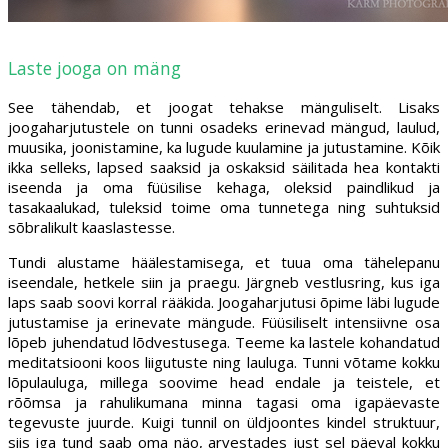
Laste jooga on mäng
See tähendab, et joogat tehakse mänguliselt. Lisaks
joogaharjutustele on tunni osadeks erinevad mängud, laulud,
muusika, joonistamine, ka lugude kuulamine ja jutustamine. Kõik
ikka selleks, lapsed saaksid ja oskaksid säilitada hea kontakti
iseenda ja oma füüsilise kehaga, oleksid paindlikud ja
tasakaalukad, tuleksid toime oma tunnetega ning suhtuksid
sõbralikult kaaslastesse.
Tundi alustame häälestamisega, et tuua oma tähelepanu
iseendale, hetkele siin ja praegu. Järgneb vestlusring, kus iga
laps saab soovi korral rääkida. Joogaharjutusi õpime läbi lugude
jutustamise ja erinevate mängude. Füüsiliselt intensiivne osa
lõpeb juhendatud lõdvestusega. Teeme ka lastele kohandatud
meditatsiooni koos liigutuste ning lauluga. Tunni võtame kokku
lõpulauluga, millega soovime head endale ja teistele, et
rõõmsa ja rahulikumana minna tagasi oma igapäevaste
tegevuste juurde. Kuigi tunnil on üldjoontes kindel struktuur,
siis iga tund saab oma näo, arvestades just sel päeval kokku