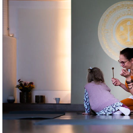
Oled oodatud!
‹
›