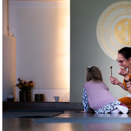
Oled oodatud!
‹
›