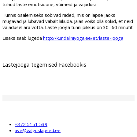
tulnud laste emotsioone, võimeid ja vajadusi.
Tunnis osalemiseks sobivad riided, mis on lapse jaoks
mugavad ja lubavad vabalt liikuda. Jalas võiks olla sokid, et neid
vajadusel ära võtta. Laste jooga tunni pikkus on 30- 60 minutit.
Lisaks saab lugeda
http://kundaliniyoga.ee/et/laste-jooga
Lastejooga tegemised Facebookis
+372 5151 539
ave@valguslapsed.ee