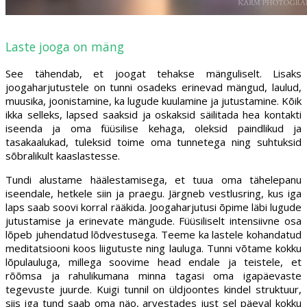
Laste jooga on mäng
See tähendab, et joogat tehakse mänguliselt. Lisaks
joogaharjutustele on tunni osadeks erinevad mängud, laulud,
muusika, joonistamine, ka lugude kuulamine ja jutustamine. Kõik
ikka selleks, lapsed saaksid ja oskaksid säilitada hea kontakti
iseenda ja oma füüsilise kehaga, oleksid paindlikud ja
tasakaalukad, tuleksid toime oma tunnetega ning suhtuksid
sõbralikult kaaslastesse.
Tundi alustame häälestamisega, et tuua oma tähelepanu
iseendale, hetkele siin ja praegu. Järgneb vestlusring, kus iga
laps saab soovi korral rääkida. Joogaharjutusi õpime läbi lugude
jutustamise ja erinevate mängude. Füüsiliselt intensiivne osa
lõpeb juhendatud lõdvestusega. Teeme ka lastele kohandatud
meditatsiooni koos liigutuste ning lauluga. Tunni võtame kokku
lõpulauluga, millega soovime head endale ja teistele, et
rõõmsa ja rahulikumana minna tagasi oma igapäevaste
tegevuste juurde. Kuigi tunnil on üldjoontes kindel struktuur,
siis iga tund saab oma näo, arvestades just sel päeval kokku