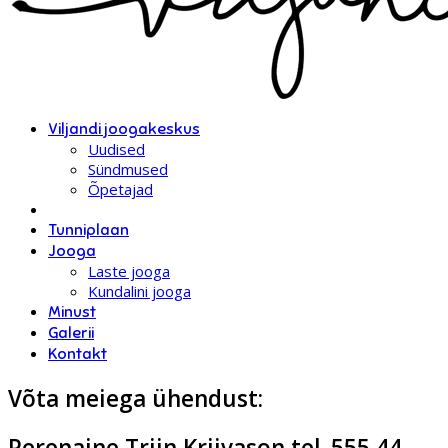
Viljandi joogakeskus
Uudised
Sündmused
Õpetajad
Tunniplaan
Jooga
Laste jooga
Kundalini jooga
Minust
Galerii
Kontakt
Võta meiega ühendust:
Perenaine Triin Kriivason tel. 555 44