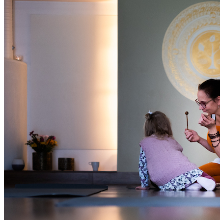
Oled oodatud!
‹
›