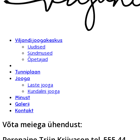
Viljandi joogakeskus
Uudised
Sündmused
Õpetajad
Tunniplaan
Jooga
Laste jooga
Kundalini jooga
Minust
Galerii
Kontakt
Võta meiega ühendust:
Perenaine Triin Kriivason tel. 555 44