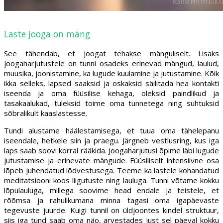
Laste jooga on mäng
See tähendab, et joogat tehakse mänguliselt. Lisaks
joogaharjutustele on tunni osadeks erinevad mängud, laulud,
muusika, joonistamine, ka lugude kuulamine ja jutustamine. Kõik
ikka selleks, lapsed saaksid ja oskaksid säilitada hea kontakti
iseenda ja oma füüsilise kehaga, oleksid paindlikud ja
tasakaalukad, tuleksid toime oma tunnetega ning suhtuksid
sõbralikult kaaslastesse.
Tundi alustame häälestamisega, et tuua oma tähelepanu
iseendale, hetkele siin ja praegu. Järgneb vestlusring, kus iga
laps saab soovi korral rääkida. Joogaharjutusi õpime läbi lugude
jutustamise ja erinevate mängude. Füüsiliselt intensiivne osa
lõpeb juhendatud lõdvestusega. Teeme ka lastele kohandatud
meditatsiooni koos liigutuste ning lauluga. Tunni võtame kokku
lõpulauluga, millega soovime head endale ja teistele, et
rõõmsa ja rahulikumana minna tagasi oma igapäevaste
tegevuste juurde. Kuigi tunnil on üldjoontes kindel struktuur,
siis iga tund saab oma näo, arvestades just sel päeval kokku