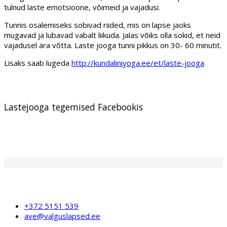
tulnud laste emotsioone, võimeid ja vajadusi.
Tunnis osalemiseks sobivad riided, mis on lapse jaoks
mugavad ja lubavad vabalt liikuda. Jalas võiks olla sokid, et neid
vajadusel ära võtta. Laste jooga tunni pikkus on 30- 60 minutit.
Lisaks saab lugeda
http://kundaliniyoga.ee/et/laste-jooga
Lastejooga tegemised Facebookis
+372 5151 539
ave@valguslapsed.ee