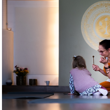
Oled oodatud!
‹
›