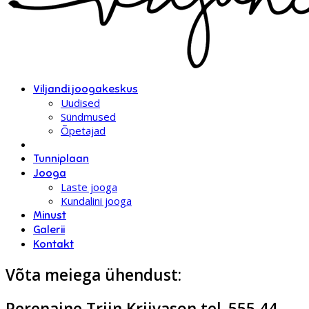
Viljandi joogakeskus
Uudised
Sündmused
Õpetajad
Tunniplaan
Jooga
Laste jooga
Kundalini jooga
Minust
Galerii
Kontakt
Võta meiega ühendust:
Perenaine Triin Kriivason tel. 555 44