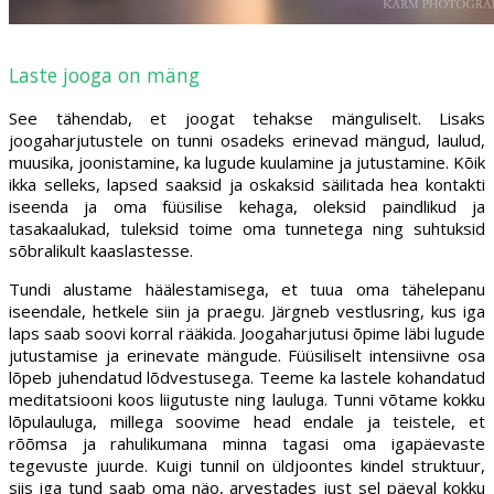
Laste jooga on mäng
See tähendab, et joogat tehakse mänguliselt. Lisaks
joogaharjutustele on tunni osadeks erinevad mängud, laulud,
muusika, joonistamine, ka lugude kuulamine ja jutustamine. Kõik
ikka selleks, lapsed saaksid ja oskaksid säilitada hea kontakti
iseenda ja oma füüsilise kehaga, oleksid paindlikud ja
tasakaalukad, tuleksid toime oma tunnetega ning suhtuksid
sõbralikult kaaslastesse.
Tundi alustame häälestamisega, et tuua oma tähelepanu
iseendale, hetkele siin ja praegu. Järgneb vestlusring, kus iga
laps saab soovi korral rääkida. Joogaharjutusi õpime läbi lugude
jutustamise ja erinevate mängude. Füüsiliselt intensiivne osa
lõpeb juhendatud lõdvestusega. Teeme ka lastele kohandatud
meditatsiooni koos liigutuste ning lauluga. Tunni võtame kokku
lõpulauluga, millega soovime head endale ja teistele, et
rõõmsa ja rahulikumana minna tagasi oma igapäevaste
tegevuste juurde. Kuigi tunnil on üldjoontes kindel struktuur,
siis iga tund saab oma näo, arvestades just sel päeval kokku