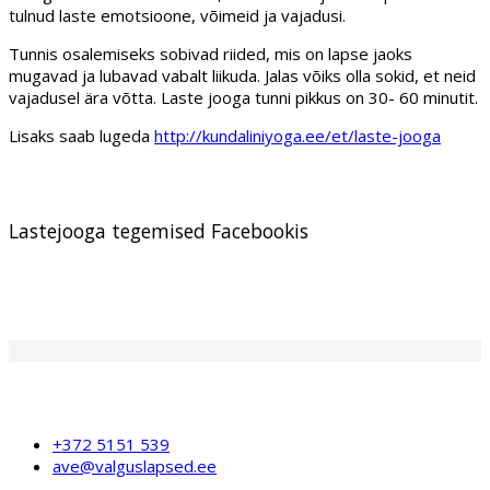
tulnud laste emotsioone, võimeid ja vajadusi.
Tunnis osalemiseks sobivad riided, mis on lapse jaoks
mugavad ja lubavad vabalt liikuda. Jalas võiks olla sokid, et neid
vajadusel ära võtta. Laste jooga tunni pikkus on 30- 60 minutit.
Lisaks saab lugeda
http://kundaliniyoga.ee/et/laste-jooga
Lastejooga tegemised Facebookis
+372 5151 539
ave@valguslapsed.ee