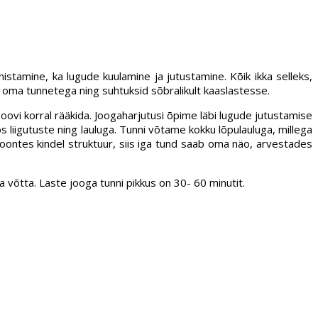
stamine, ka lugude kuulamine ja jutustamine. Kõik ikka selleks,
me oma tunnetega ning suhtuksid sõbralikult kaaslastesse.
oovi korral rääkida. Joogaharjutusi õpime läbi lugude jutustamise
liigutuste ning lauluga. Tunni võtame kokku lõpulauluga, millega
oontes kindel struktuur, siis iga tund saab oma näo, arvestades
a võtta. Laste jooga tunni pikkus on 30- 60 minutit.