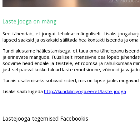
Laste jooga on mäng
See tähendab, et joogat tehakse mänguliselt. Lisaks joogaharju
lapsed saaksid ja oskaksid säilitada hea kontakti iseenda ja oma 
Tundi alustame häälestamisega, et tuua oma tähelepanu iseendale,
ja erinevate mängude. Füüsiliselt intensiivne osa lõpeb juhenda
soovime head endale ja teistele, et rõõmsa ja rahulikumana min
just sel päeval kokku tulnud laste emotsioone, võimeid ja vajadus
Tunnis osalemiseks sobivad riided, mis on lapse jaoks mugavad ja l
Lisaks saab lugeda
http://kundaliniyoga.ee/et/laste-jooga
Lastejooga tegemised Facebookis