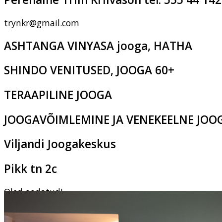
trynkr@gmail.com
ASHTANGA VINYASA jooga, HATHA
SHINDO VENITUSED, JOOGA 60+
TERAAPILINE JOOGA
JOOGAVÕIMLEMINE JA VENEKEELNE JOO
Viljandi Joogakeskus
Pikk tn 2c
Oled oodatud!
‹
›