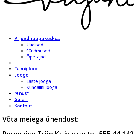
Viljandi joogakeskus
Uudised
Sündmused
Õpetajad
Tunniplaan
Jooga
Laste jooga
Kundalini jooga
Minust
Galerii
Kontakt
Võta meiega ühendust:
Perenaine Triin Kriivason tel. 555 44 142