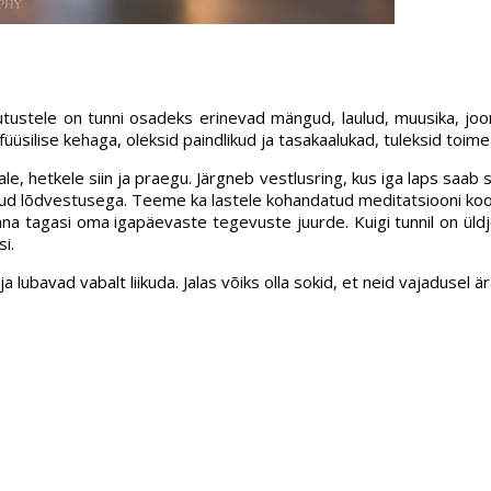
tustele on tunni osadeks erinevad mängud, laulud, muusika, jooni
füüsilise kehaga, oleksid paindlikud ja tasakaalukad, tuleksid toi
 hetkele siin ja praegu. Järgneb vestlusring, kus iga laps saab s
tud lõdvestusega. Teeme ka lastele kohandatud meditatsiooni koos 
na tagasi oma igapäevaste tegevuste juurde. Kuigi tunnil on üldj
i.
ubavad vabalt liikuda. Jalas võiks olla sokid, et neid vajadusel är