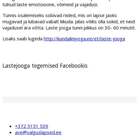
tulnud laste emotsioone, võimeid ja vajadusi.
Tunnis osalemiseks sobivad riided, mis on lapse jaoks
mugavad ja lubavad vabalt liikuda. Jalas võiks olla sokid, et neid
vajadusel ära võtta. Laste jooga tunni pikkus on 30- 60 minutit.
Lisaks saab lugeda
http://kundaliniyoga.ee/et/laste-jooga
Lastejooga tegemised Facebookis
+372 5151 539
ave@valguslapsed.ee