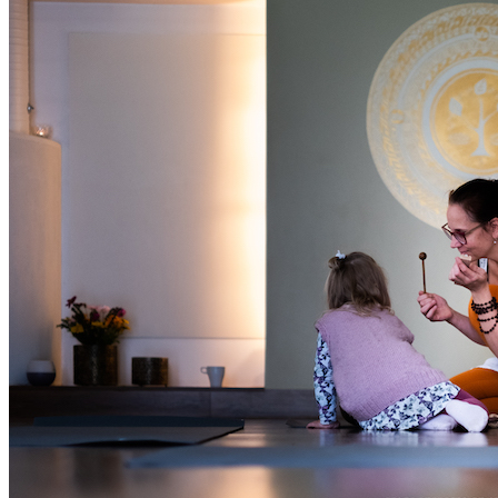
Oled oodatud!
‹
›