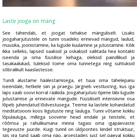
Laste jooga on mäng
See tähendab, et joogat tehakse mänguliselt. Lisaks
joogaharjutustele on tunni osadeks erinevad mängud, laulud,
muusika, joonistamine, ka lugude kuulamine ja jutustamine. Kõik
ikka selleks, lapsed saaksid ja oskaksid säilitada hea kontakti
iseenda ja oma füüsilise kehaga, oleksid paindlikud ja
tasakaalukad, tuleksid toime oma tunnetega ning suhtuksid
sõbralikult kaaslastesse.
Tundi alustame häälestamisega, et tuua oma tähelepanu
iseendale, hetkele siin ja praegu. Järgneb vestlusring, kus iga
laps saab soovi korral rääkida. Joogaharjutusi õpime läbi lugude
jutustamise ja erinevate mängude. Füüsiliselt intensiivne osa
lõpeb juhendatud lõdvestusega. Teeme ka lastele kohandatud
meditatsiooni koos liigutuste ning lauluga. Tunni võtame kokku
lõpulauluga, millega soovime head endale ja teistele, et
rõõmsa ja rahulikumana minna tagasi oma igapäevaste
tegevuste juurde. Kuigi tunnil on üldjoontes kindel struktuur,
siis iga tund saab oma näo, arvestades just sel päeval kokku