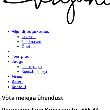
Viljandi joogakeskus
Uudised
Sündmused
Õpetajad
Tunniplaan
Jooga
Laste jooga
Kundalini jooga
Minust
Galerii
Kontakt
Võta meiega ühendust:
Perenaine Triin Kriivason tel. 555 44