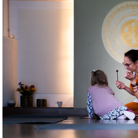
Oled oodatud!
‹
›