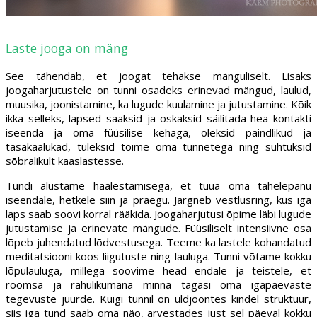
Laste jooga on mäng
See tähendab, et joogat tehakse mänguliselt. Lisaks
joogaharjutustele on tunni osadeks erinevad mängud, laulud,
muusika, joonistamine, ka lugude kuulamine ja jutustamine. Kõik
ikka selleks, lapsed saaksid ja oskaksid säilitada hea kontakti
iseenda ja oma füüsilise kehaga, oleksid paindlikud ja
tasakaalukad, tuleksid toime oma tunnetega ning suhtuksid
sõbralikult kaaslastesse.
Tundi alustame häälestamisega, et tuua oma tähelepanu
iseendale, hetkele siin ja praegu. Järgneb vestlusring, kus iga
laps saab soovi korral rääkida. Joogaharjutusi õpime läbi lugude
jutustamise ja erinevate mängude. Füüsiliselt intensiivne osa
lõpeb juhendatud lõdvestusega. Teeme ka lastele kohandatud
meditatsiooni koos liigutuste ning lauluga. Tunni võtame kokku
lõpulauluga, millega soovime head endale ja teistele, et
rõõmsa ja rahulikumana minna tagasi oma igapäevaste
tegevuste juurde. Kuigi tunnil on üldjoontes kindel struktuur,
siis iga tund saab oma näo, arvestades just sel päeval kokku