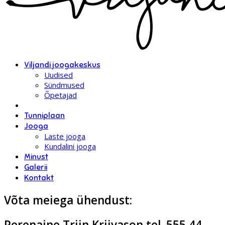
Viljandi joogakeskus
Uudised
Sündmused
Õpetajad
Tunniplaan
Jooga
Laste jooga
Kundalini jooga
Minust
Galerii
Kontakt
Võta meiega ühendust:
Perenaine Triin Kriivason tel. 555 44