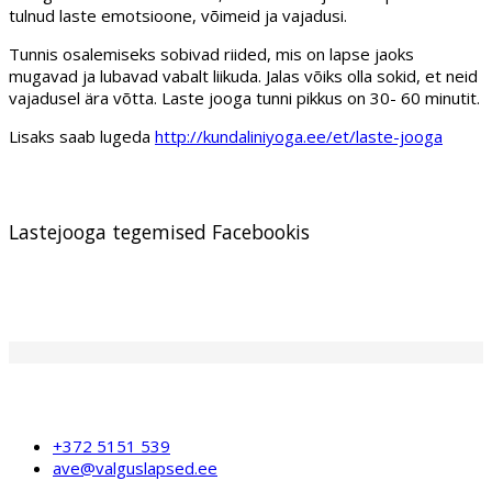
tulnud laste emotsioone, võimeid ja vajadusi.
Tunnis osalemiseks sobivad riided, mis on lapse jaoks
mugavad ja lubavad vabalt liikuda. Jalas võiks olla sokid, et neid
vajadusel ära võtta. Laste jooga tunni pikkus on 30- 60 minutit.
Lisaks saab lugeda
http://kundaliniyoga.ee/et/laste-jooga
Lastejooga tegemised Facebookis
+372 5151 539
ave@valguslapsed.ee