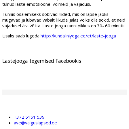
tulnud laste emotsioone, võimeid ja vajadusi.
Tunnis osalemiseks sobivad riided, mis on lapse jaoks
mugavad ja lubavad vabalt liikuda. Jalas võiks olla sokid, et neid
vajadusel ära võtta. Laste jooga tunni pikkus on 30- 60 minutit.
Lisaks saab lugeda
http://kundaliniyoga.ee/et/laste-jooga
Lastejooga tegemised Facebookis
+372 5151 539
ave@valguslapsed.ee