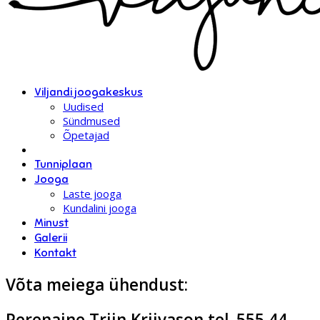
Viljandi joogakeskus
Uudised
Sündmused
Õpetajad
Tunniplaan
Jooga
Laste jooga
Kundalini jooga
Minust
Galerii
Kontakt
Võta meiega ühendust:
Perenaine Triin Kriivason tel. 555 44