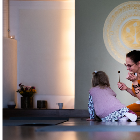
Oled oodatud!
‹
›