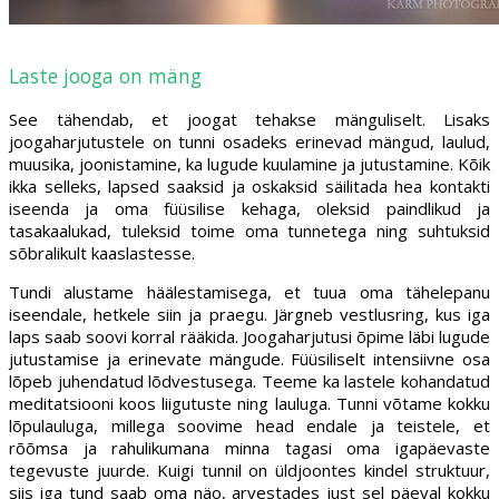
Laste jooga on mäng
See tähendab, et joogat tehakse mänguliselt. Lisaks
joogaharjutustele on tunni osadeks erinevad mängud, laulud,
muusika, joonistamine, ka lugude kuulamine ja jutustamine. Kõik
ikka selleks, lapsed saaksid ja oskaksid säilitada hea kontakti
iseenda ja oma füüsilise kehaga, oleksid paindlikud ja
tasakaalukad, tuleksid toime oma tunnetega ning suhtuksid
sõbralikult kaaslastesse.
Tundi alustame häälestamisega, et tuua oma tähelepanu
iseendale, hetkele siin ja praegu. Järgneb vestlusring, kus iga
laps saab soovi korral rääkida. Joogaharjutusi õpime läbi lugude
jutustamise ja erinevate mängude. Füüsiliselt intensiivne osa
lõpeb juhendatud lõdvestusega. Teeme ka lastele kohandatud
meditatsiooni koos liigutuste ning lauluga. Tunni võtame kokku
lõpulauluga, millega soovime head endale ja teistele, et
rõõmsa ja rahulikumana minna tagasi oma igapäevaste
tegevuste juurde. Kuigi tunnil on üldjoontes kindel struktuur,
siis iga tund saab oma näo, arvestades just sel päeval kokku