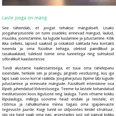
Laste jooga on mäng
See tähendab, et joogat tehakse mänguliselt. Lisaks
joogaharjutustele on tunni osadeks erinevad mängud, laulud,
muusika, joonistamine, ka lugude kuulamine ja jutustamine. Kõik
ikka selleks, lapsed saaksid ja oskaksid säilitada hea kontakti
iseenda ja oma füüsilise kehaga, oleksid paindlikud ja
tasakaalukad, tuleksid toime oma tunnetega ning suhtuksid
sõbralikult kaaslastesse.
Tundi alustame häälestamisega, et tuua oma tähelepanu
iseendale, hetkele siin ja praegu. Järgneb vestlusring, kus iga
laps saab soovi korral rääkida. Joogaharjutusi õpime läbi lugude
jutustamise ja erinevate mängude. Füüsiliselt intensiivne osa
lõpeb juhendatud lõdvestusega. Teeme ka lastele kohandatud
meditatsiooni koos liigutuste ning lauluga. Tunni võtame kokku
lõpulauluga, millega soovime head endale ja teistele, et
rõõmsa ja rahulikumana minna tagasi oma igapäevaste
tegevuste juurde. Kuigi tunnil on üldjoontes kindel struktuur,
siis iga tund saab oma näo, arvestades just sel päeval kokku