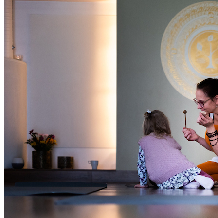
Oled oodatud!
‹
›