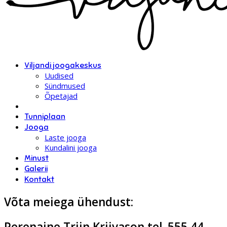
Viljandi joogakeskus
Uudised
Sündmused
Õpetajad
Tunniplaan
Jooga
Laste jooga
Kundalini jooga
Minust
Galerii
Kontakt
Võta meiega ühendust:
Perenaine Triin Kriivason tel. 555 44