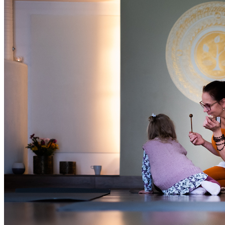
Oled oodatud!
‹
›