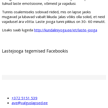
tulnud laste emotsioone, võimeid ja vajadusi.
Tunnis osalemiseks sobivad riided, mis on lapse jaoks
mugavad ja lubavad vabalt liikuda. Jalas võiks olla sokid, et neid
vajadusel ära võtta. Laste jooga tunni pikkus on 30- 60 minutit.
Lisaks saab lugeda
http://kundaliniyoga.ee/et/laste-jooga
Lastejooga tegemised Facebookis
+372 5151 539
ave@valguslapsed.ee