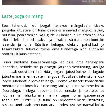
Laste jooga on mäng
See tähendab, et joogat tehakse mänguliselt. Lisaks
joogaharjutustele on tunni osadeks erinevad mängud, laulud,
muusika, joonistamine, ka lugude kuulamine ja jutustamine. Kõik
ikka selleks, lapsed saaksid ja oskaksid säilitada hea kontakti
iseenda ja oma füüsilise kehaga, oleksid paindlikud ja
tasakaalukad, tuleksid toime oma tunnetega ning suhtuksid
sõbralikult kaaslastesse.
Tundi alustame häälestamisega, et tuua oma tähelepanu
iseendale, hetkele siin ja praegu. Järgneb vestlusring, kus iga
laps saab soovi korral rääkida. Joogaharjutusi õpime läbi lugude
jutustamise ja erinevate mängude. Füüsiliselt intensiivne osa
lõpeb juhendatud lõdvestusega. Teeme ka lastele kohandatud
meditatsiooni koos liigutuste ning lauluga. Tunni võtame kokku
lõpulauluga, millega soovime head endale ja teistele, et
rõõmsa ja rahulikumana minna tagasi oma igapäevaste
tegevuste juurde. Kuigi tunnil on üldjoontes kindel struktuur,
siis iga tund saab oma näo, arvestades just sel päeval kokku