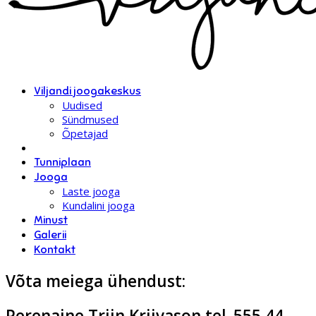
Viljandi joogakeskus
Uudised
Sündmused
Õpetajad
Tunniplaan
Jooga
Laste jooga
Kundalini jooga
Minust
Galerii
Kontakt
Võta meiega ühendust:
Perenaine Triin Kriivason tel. 555 44