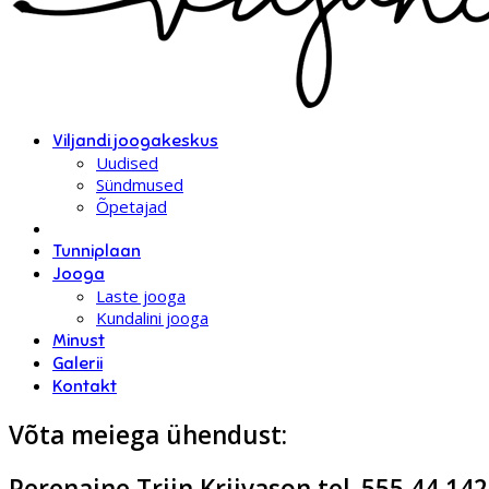
Viljandi joogakeskus
Uudised
Sündmused
Õpetajad
Tunniplaan
Jooga
Laste jooga
Kundalini jooga
Minust
Galerii
Kontakt
Võta meiega ühendust:
Perenaine Triin Kriivason tel. 555 44 142