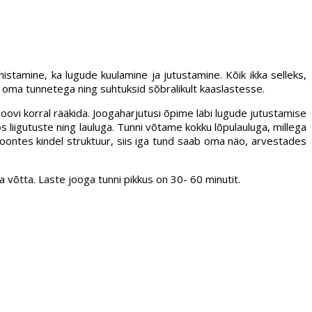
stamine, ka lugude kuulamine ja jutustamine. Kõik ikka selleks,
me oma tunnetega ning suhtuksid sõbralikult kaaslastesse.
oovi korral rääkida. Joogaharjutusi õpime läbi lugude jutustamise
liigutuste ning lauluga. Tunni võtame kokku lõpulauluga, millega
oontes kindel struktuur, siis iga tund saab oma näo, arvestades
a võtta. Laste jooga tunni pikkus on 30- 60 minutit.