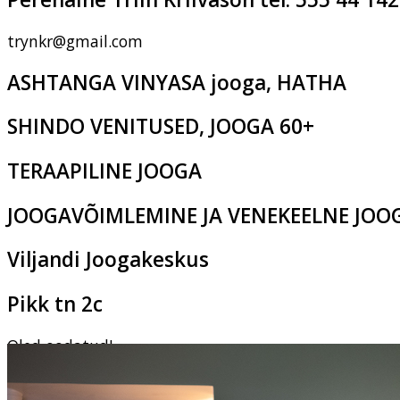
trynkr@gmail.com
ASHTANGA VINYASA jooga, HATHA
SHINDO VENITUSED, JOOGA 60+
TERAAPILINE JOOGA
JOOGAVÕIMLEMINE JA VENEKEELNE JOO
Viljandi Joogakeskus
Pikk tn 2c
Oled oodatud!
‹
›