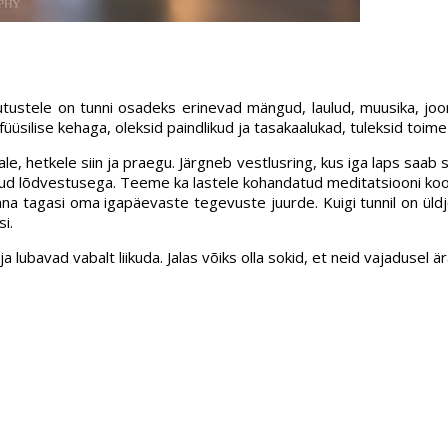
tustele on tunni osadeks erinevad mängud, laulud, muusika, jooni
füüsilise kehaga, oleksid paindlikud ja tasakaalukad, tuleksid toi
 hetkele siin ja praegu. Järgneb vestlusring, kus iga laps saab s
tud lõdvestusega. Teeme ka lastele kohandatud meditatsiooni koos 
na tagasi oma igapäevaste tegevuste juurde. Kuigi tunnil on üldj
i.
ubavad vabalt liikuda. Jalas võiks olla sokid, et neid vajadusel är