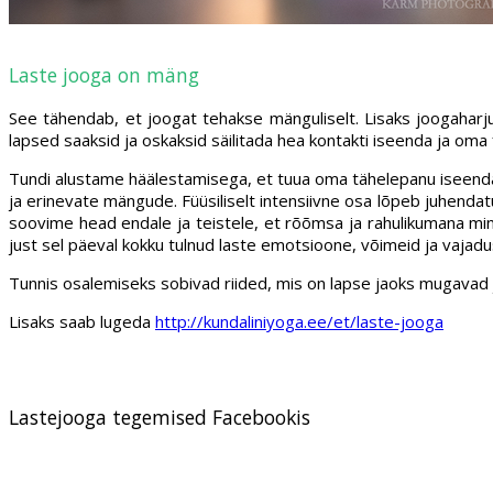
Laste jooga on mäng
See tähendab, et joogat tehakse mänguliselt. Lisaks joogaharju
lapsed saaksid ja oskaksid säilitada hea kontakti iseenda ja oma 
Tundi alustame häälestamisega, et tuua oma tähelepanu iseendale,
ja erinevate mängude. Füüsiliselt intensiivne osa lõpeb juhenda
soovime head endale ja teistele, et rõõmsa ja rahulikumana min
just sel päeval kokku tulnud laste emotsioone, võimeid ja vajadus
Tunnis osalemiseks sobivad riided, mis on lapse jaoks mugavad ja l
Lisaks saab lugeda
http://kundaliniyoga.ee/et/laste-jooga
Lastejooga tegemised Facebookis