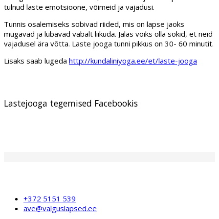
tulnud laste emotsioone, võimeid ja vajadusi.
Tunnis osalemiseks sobivad riided, mis on lapse jaoks
mugavad ja lubavad vabalt liikuda. Jalas võiks olla sokid, et neid
vajadusel ära võtta. Laste jooga tunni pikkus on 30- 60 minutit.
Lisaks saab lugeda
http://kundaliniyoga.ee/et/laste-jooga
Lastejooga tegemised Facebookis
+372 5151 539
ave@valguslapsed.ee