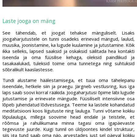
Laste jooga on mäng
See tähendab, et joogat tehakse mänguliselt. Lisaks
joogaharjutustele on tunni osadeks erinevad mängud, laulud,
muusika, joonistamine, ka lugude kuulamine ja jutustamine. Kõik
ikka selleks, lapsed saaksid ja oskaksid säilitada hea kontakti
iseenda ja oma füüsilise kehaga, oleksid paindlikud ja
tasakaalukad, tuleksid toime oma tunnetega ning suhtuksid
sõbralikult kaaslastesse.
Tundi alustame häälestamisega, et tuua oma tähelepanu
iseendale, hetkele siin ja praegu. Järgneb vestlusring, kus iga
laps saab soovi korral rääkida. Joogaharjutusi õpime läbi lugude
jutustamise ja erinevate mängude. Füüsiliselt intensiivne osa
lõpeb juhendatud lõdvestusega. Teeme ka lastele kohandatud
meditatsiooni koos liigutuste ning lauluga. Tunni võtame kokku
lõpulauluga, millega soovime head endale ja teistele, et
rõõmsa ja rahulikumana minna tagasi oma igapäevaste
tegevuste juurde. Kuigi tunnil on üldjoontes kindel struktuur,
siis iga tund saab oma näo, arvestades just sel päeval kokku