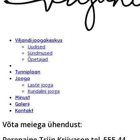
Viljandi joogakeskus
Uudised
Sündmused
Õpetajad
Tunniplaan
Jooga
Laste jooga
Kundalini jooga
Minust
Galerii
Kontakt
Võta meiega ühendust:
Perenaine Triin Kriivason tel. 555 44