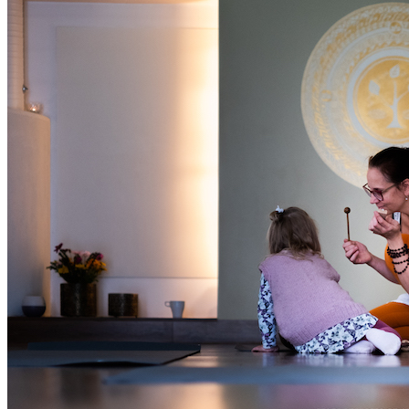
Oled oodatud!
‹
›