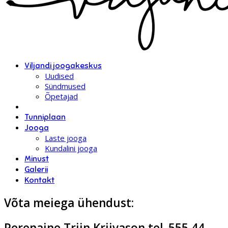
Viljandi joogakeskus
Uudised
Sündmused
Õpetajad
Tunniplaan
Jooga
Laste jooga
Kundalini jooga
Minust
Galerii
Kontakt
Võta meiega ühendust:
Perenaine Triin Kriivason tel. 555 44