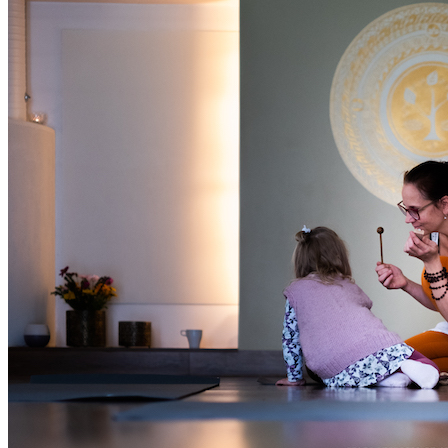
Oled oodatud!
‹
›