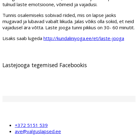
tulnud laste emotsioone, võimeid ja vajadusi.
Tunnis osalemiseks sobivad riided, mis on lapse jaoks
mugavad ja lubavad vabalt liikuda. Jalas võiks olla sokid, et neid
vajadusel ära võtta. Laste jooga tunni pikkus on 30- 60 minutit.
Lisaks saab lugeda
http://kundaliniyoga.ee/et/laste-jooga
Lastejooga tegemised Facebookis
+372 5151 539
ave@valguslapsed.ee