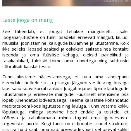
Laste jooga on mäng
See tähendab, et joogat tehakse mänguliselt. Lisaks
joogaharjutustele on tunni osadeks erinevad mängud, laulud,
muusika, joonistamine, ka lugude kuulamine ja jutustamine. Kõik
ikka selleks, lapsed saaksid ja oskaksid säilitada hea kontakti
iseenda ja oma füüsilise kehaga, oleksid paindlikud ja
tasakaalukad, tuleksid toime oma tunnetega ning suhtuksid
sõbralikult kaaslastesse.
Tundi alustame häälestamisega, et tuua oma tähelepanu
iseendale, hetkele siin ja praegu. Järgneb vestlusring, kus iga
laps saab soovi korral rääkida. Joogaharjutusi õpime läbi lugude
jutustamise ja erinevate mängude. Füüsiliselt intensiivne osa
lõpeb juhendatud lõdvestusega. Teeme ka lastele kohandatud
meditatsiooni koos liigutuste ning lauluga. Tunni võtame kokku
lõpulauluga, millega soovime head endale ja teistele, et
rõõmsa ja rahulikumana minna tagasi oma igapäevaste
tegevuste juurde. Kuigi tunnil on üldjoontes kindel struktuur,
siis iga tund saab oma näo, arvestades just sel päeval kokku