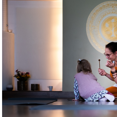
Oled oodatud!
‹
›