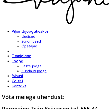
Viljandi joogakeskus
Uudised
Sündmused
Õpetajad
Tunniplaan
Jooga
Laste jooga
Kundalini jooga
Minust
Galerii
Kontakt
Võta meiega ühendust:
Perenaine Triin Kriivason tel. 555 44