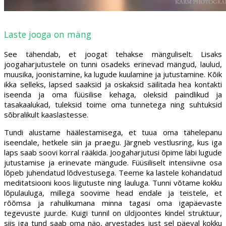
Laste jooga on mäng
See tähendab, et joogat tehakse mänguliselt. Lisaks
joogaharjutustele on tunni osadeks erinevad mängud, laulud,
muusika, joonistamine, ka lugude kuulamine ja jutustamine. Kõik
ikka selleks, lapsed saaksid ja oskaksid säilitada hea kontakti
iseenda ja oma füüsilise kehaga, oleksid paindlikud ja
tasakaalukad, tuleksid toime oma tunnetega ning suhtuksid
sõbralikult kaaslastesse.
Tundi alustame häälestamisega, et tuua oma tähelepanu
iseendale, hetkele siin ja praegu. Järgneb vestlusring, kus iga
laps saab soovi korral rääkida. Joogaharjutusi õpime läbi lugude
jutustamise ja erinevate mängude. Füüsiliselt intensiivne osa
lõpeb juhendatud lõdvestusega. Teeme ka lastele kohandatud
meditatsiooni koos liigutuste ning lauluga. Tunni võtame kokku
lõpulauluga, millega soovime head endale ja teistele, et
rõõmsa ja rahulikumana minna tagasi oma igapäevaste
tegevuste juurde. Kuigi tunnil on üldjoontes kindel struktuur,
siis iga tund saab oma näo, arvestades just sel päeval kokku