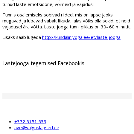
tulnud laste emotsioone, võimeid ja vajadusi.
Tunnis osalemiseks sobivad riided, mis on lapse jaoks
mugavad ja lubavad vabalt liikuda. Jalas võiks olla sokid, et neid
vajadusel ära võtta. Laste jooga tunni pikkus on 30- 60 minutit.
Lisaks saab lugeda
http://kundaliniyoga.ee/et/laste-jooga
Lastejooga tegemised Facebookis
+372 5151 539
ave@valguslapsed.ee