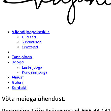
Viljandi joogakeskus
Uudised
Sündmused
Õpetajad
Tunniplaan
Jooga
Laste jooga
Kundalini jooga
Minust
Galerii
Kontakt
Võta meiega ühendust:
Perenaine Triin Kriivason tel. 555 44 142