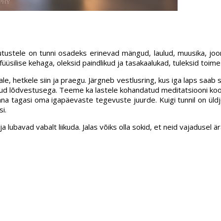
tustele on tunni osadeks erinevad mängud, laulud, muusika, jooni
füüsilise kehaga, oleksid paindlikud ja tasakaalukad, tuleksid toi
 hetkele siin ja praegu. Järgneb vestlusring, kus iga laps saab s
tud lõdvestusega. Teeme ka lastele kohandatud meditatsiooni koos 
na tagasi oma igapäevaste tegevuste juurde. Kuigi tunnil on üldj
i.
ubavad vabalt liikuda. Jalas võiks olla sokid, et neid vajadusel är