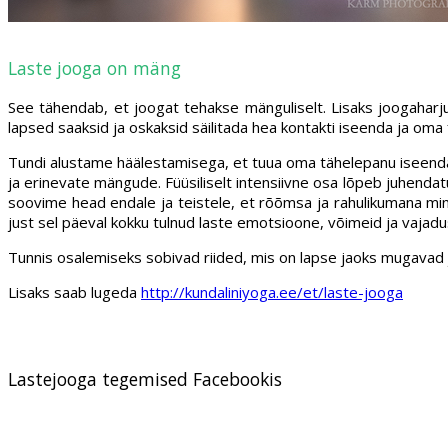
Laste jooga on mäng
See tähendab, et joogat tehakse mänguliselt. Lisaks joogaharju
lapsed saaksid ja oskaksid säilitada hea kontakti iseenda ja oma 
Tundi alustame häälestamisega, et tuua oma tähelepanu iseendale,
ja erinevate mängude. Füüsiliselt intensiivne osa lõpeb juhenda
soovime head endale ja teistele, et rõõmsa ja rahulikumana min
just sel päeval kokku tulnud laste emotsioone, võimeid ja vajadus
Tunnis osalemiseks sobivad riided, mis on lapse jaoks mugavad ja l
Lisaks saab lugeda
http://kundaliniyoga.ee/et/laste-jooga
Lastejooga tegemised Facebookis