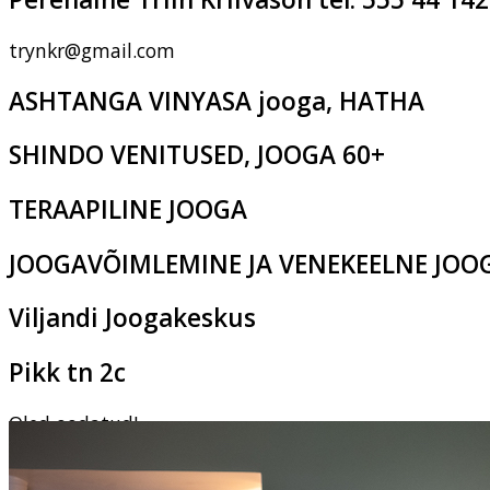
trynkr@gmail.com
ASHTANGA VINYASA jooga, HATHA
SHINDO VENITUSED, JOOGA 60+
TERAAPILINE JOOGA
JOOGAVÕIMLEMINE JA VENEKEELNE JOO
Viljandi Joogakeskus
Pikk tn 2c
Oled oodatud!
‹
›