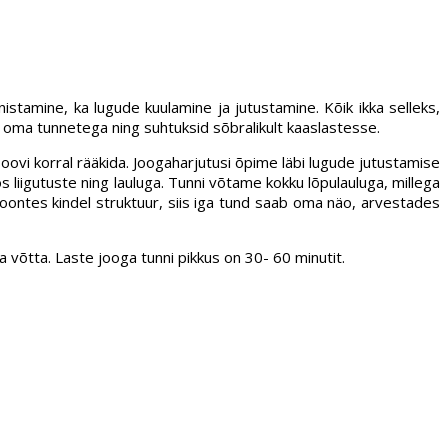
stamine, ka lugude kuulamine ja jutustamine. Kõik ikka selleks,
me oma tunnetega ning suhtuksid sõbralikult kaaslastesse.
oovi korral rääkida. Joogaharjutusi õpime läbi lugude jutustamise
liigutuste ning lauluga. Tunni võtame kokku lõpulauluga, millega
oontes kindel struktuur, siis iga tund saab oma näo, arvestades
a võtta. Laste jooga tunni pikkus on 30- 60 minutit.