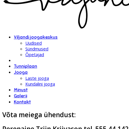
Viljandi joogakeskus
Uudised
Sündmused
Õpetajad
Tunniplaan
Jooga
Laste jooga
Kundalini jooga
Minust
Galerii
Kontakt
Võta meiega ühendust:
Perenaine Triin Kriivason tel. 555 44 142