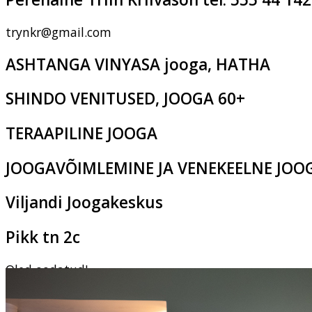
trynkr@gmail.com
ASHTANGA VINYASA jooga, HATHA
SHINDO VENITUSED, JOOGA 60+
TERAAPILINE JOOGA
JOOGAVÕIMLEMINE JA VENEKEELNE JOO
Viljandi Joogakeskus
Pikk tn 2c
Oled oodatud!
‹
›