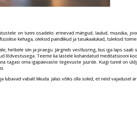
tustele on tunni osadeks erinevad mängud, laulud, muusika, jooni
füüsilise kehaga, oleksid paindlikud ja tasakaalukad, tuleksid toi
 hetkele siin ja praegu. Järgneb vestlusring, kus iga laps saab s
tud lõdvestusega. Teeme ka lastele kohandatud meditatsiooni koos 
na tagasi oma igapäevaste tegevuste juurde. Kuigi tunnil on üldj
i.
ubavad vabalt liikuda. Jalas võiks olla sokid, et neid vajadusel är