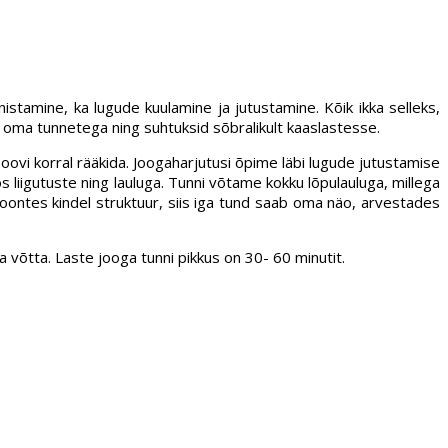
stamine, ka lugude kuulamine ja jutustamine. Kõik ikka selleks,
me oma tunnetega ning suhtuksid sõbralikult kaaslastesse.
oovi korral rääkida. Joogaharjutusi õpime läbi lugude jutustamise
liigutuste ning lauluga. Tunni võtame kokku lõpulauluga, millega
oontes kindel struktuur, siis iga tund saab oma näo, arvestades
a võtta. Laste jooga tunni pikkus on 30- 60 minutit.