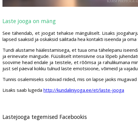
Laste jooga on mäng
See tähendab, et joogat tehakse mänguliselt. Lisaks joogaharju
lapsed saaksid ja oskaksid säilitada hea kontakti iseenda ja oma 
Tundi alustame häälestamisega, et tuua oma tähelepanu iseendale,
ja erinevate mängude. Füüsiliselt intensiivne osa lõpeb juhenda
soovime head endale ja teistele, et rõõmsa ja rahulikumana min
just sel päeval kokku tulnud laste emotsioone, võimeid ja vajadus
Tunnis osalemiseks sobivad riided, mis on lapse jaoks mugavad ja l
Lisaks saab lugeda
http://kundaliniyoga.ee/et/laste-jooga
Lastejooga tegemised Facebookis