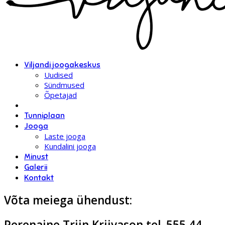
Viljandi joogakeskus
Uudised
Sündmused
Õpetajad
Tunniplaan
Jooga
Laste jooga
Kundalini jooga
Minust
Galerii
Kontakt
Võta meiega ühendust:
Perenaine Triin Kriivason tel. 555 44