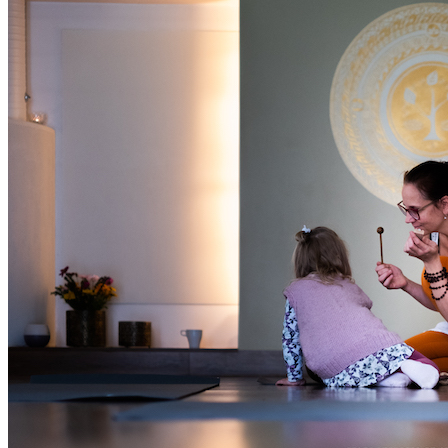
Oled oodatud!
‹
›