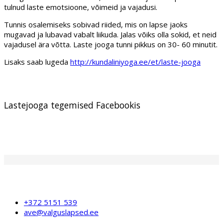
tulnud laste emotsioone, võimeid ja vajadusi.
Tunnis osalemiseks sobivad riided, mis on lapse jaoks
mugavad ja lubavad vabalt liikuda. Jalas võiks olla sokid, et neid
vajadusel ära võtta. Laste jooga tunni pikkus on 30- 60 minutit.
Lisaks saab lugeda
http://kundaliniyoga.ee/et/laste-jooga
Lastejooga tegemised Facebookis
+372 5151 539
ave@valguslapsed.ee