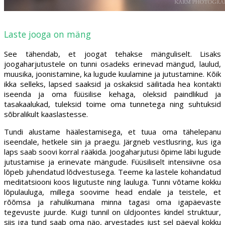
Laste jooga on mäng
See tähendab, et joogat tehakse mänguliselt. Lisaks
joogaharjutustele on tunni osadeks erinevad mängud, laulud,
muusika, joonistamine, ka lugude kuulamine ja jutustamine. Kõik
ikka selleks, lapsed saaksid ja oskaksid säilitada hea kontakti
iseenda ja oma füüsilise kehaga, oleksid paindlikud ja
tasakaalukad, tuleksid toime oma tunnetega ning suhtuksid
sõbralikult kaaslastesse.
Tundi alustame häälestamisega, et tuua oma tähelepanu
iseendale, hetkele siin ja praegu. Järgneb vestlusring, kus iga
laps saab soovi korral rääkida. Joogaharjutusi õpime läbi lugude
jutustamise ja erinevate mängude. Füüsiliselt intensiivne osa
lõpeb juhendatud lõdvestusega. Teeme ka lastele kohandatud
meditatsiooni koos liigutuste ning lauluga. Tunni võtame kokku
lõpulauluga, millega soovime head endale ja teistele, et
rõõmsa ja rahulikumana minna tagasi oma igapäevaste
tegevuste juurde. Kuigi tunnil on üldjoontes kindel struktuur,
siis iga tund saab oma näo, arvestades just sel päeval kokku