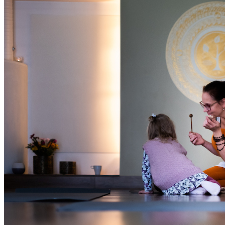
Oled oodatud!
‹
›