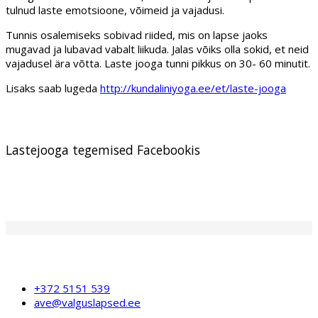
tulnud laste emotsioone, võimeid ja vajadusi.
Tunnis osalemiseks sobivad riided, mis on lapse jaoks
mugavad ja lubavad vabalt liikuda. Jalas võiks olla sokid, et neid
vajadusel ära võtta. Laste jooga tunni pikkus on 30- 60 minutit.
Lisaks saab lugeda
http://kundaliniyoga.ee/et/laste-jooga
Lastejooga tegemised Facebookis
+372 5151 539
ave@valguslapsed.ee