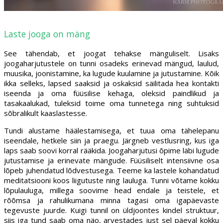
Laste jooga on mäng
See tähendab, et joogat tehakse mänguliselt. Lisaks
joogaharjutustele on tunni osadeks erinevad mängud, laulud,
muusika, joonistamine, ka lugude kuulamine ja jutustamine. Kõik
ikka selleks, lapsed saaksid ja oskaksid säilitada hea kontakti
iseenda ja oma füüsilise kehaga, oleksid paindlikud ja
tasakaalukad, tuleksid toime oma tunnetega ning suhtuksid
sõbralikult kaaslastesse.
Tundi alustame häälestamisega, et tuua oma tähelepanu
iseendale, hetkele siin ja praegu. Järgneb vestlusring, kus iga
laps saab soovi korral rääkida. Joogaharjutusi õpime läbi lugude
jutustamise ja erinevate mängude. Füüsiliselt intensiivne osa
lõpeb juhendatud lõdvestusega. Teeme ka lastele kohandatud
meditatsiooni koos liigutuste ning lauluga. Tunni võtame kokku
lõpulauluga, millega soovime head endale ja teistele, et
rõõmsa ja rahulikumana minna tagasi oma igapäevaste
tegevuste juurde. Kuigi tunnil on üldjoontes kindel struktuur,
siis iga tund saab oma näo, arvestades just sel päeval kokku