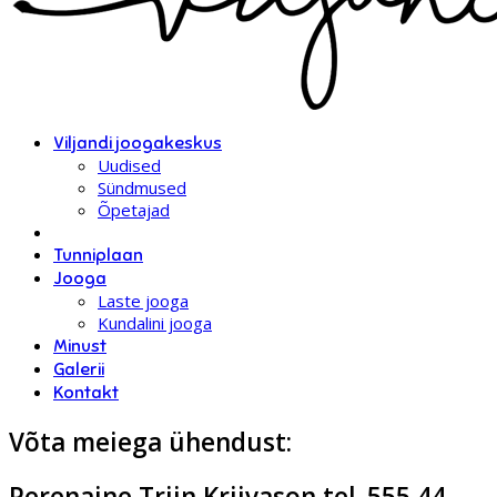
Viljandi joogakeskus
Uudised
Sündmused
Õpetajad
Tunniplaan
Jooga
Laste jooga
Kundalini jooga
Minust
Galerii
Kontakt
Võta meiega ühendust:
Perenaine Triin Kriivason tel. 555 44