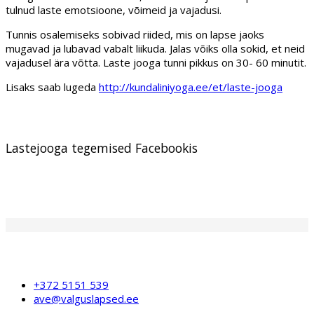
tulnud laste emotsioone, võimeid ja vajadusi.
Tunnis osalemiseks sobivad riided, mis on lapse jaoks
mugavad ja lubavad vabalt liikuda. Jalas võiks olla sokid, et neid
vajadusel ära võtta. Laste jooga tunni pikkus on 30- 60 minutit.
Lisaks saab lugeda
http://kundaliniyoga.ee/et/laste-jooga
Lastejooga tegemised Facebookis
+372 5151 539
ave@valguslapsed.ee