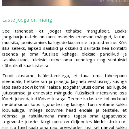
Laste jooga on mäng
See tähendab, et joogat tehakse mänguliselt. Lisaks
joogaharjutustele on tunni osadeks erinevad mängud, laulud,
muusika, joonistamine, ka lugude kuulamine ja jutustamine. Kõik
ikka selleks, lapsed saaksid ja oskaksid säilitada hea kontakti
iseenda ja oma füüsilise kehaga, oleksid paindlikud ja
tasakaalukad, tuleksid toime oma tunnetega ning suhtuksid
sõbralikult kaaslastesse.
Tundi alustame häälestamisega, et tuua oma tähelepanu
iseendale, hetkele siin ja praegu. Järgneb vestlusring, kus iga
laps saab soovi korral rääkida. Joogaharjutusi õpime läbi lugude
jutustamise ja erinevate mängude. Füüsiliselt intensiivne osa
lõpeb juhendatud lõdvestusega. Teeme ka lastele kohandatud
meditatsiooni koos liigutuste ning lauluga. Tunni võtame kokku
lõpulauluga, millega soovime head endale ja teistele, et
rõõmsa ja rahulikumana minna tagasi oma igapäevaste
tegevuste juurde. Kuigi tunnil on üldjoontes kindel struktuur,
siis iga tund saab oma näo, arvestades just sel päeval kokku