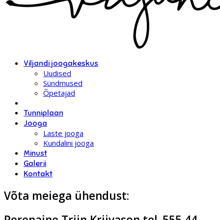
Viljandi joogakeskus
Uudised
Sündmused
Õpetajad
Tunniplaan
Jooga
Laste jooga
Kundalini jooga
Minust
Galerii
Kontakt
Võta meiega ühendust:
Perenaine Triin Kriivason tel. 555 44