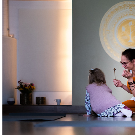
Oled oodatud!
‹
›