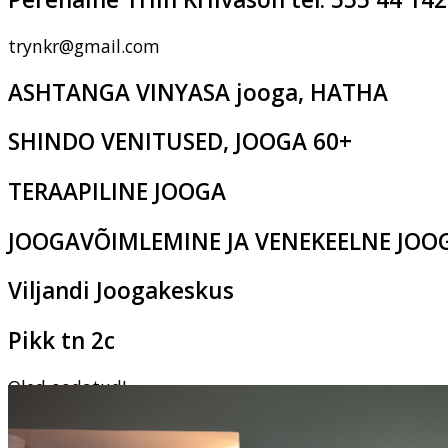
trynkr@gmail.com
ASHTANGA VINYASA jooga, HATHA
SHINDO VENITUSED, JOOGA 60+
TERAAPILINE JOOGA
JOOGAVÕIMLEMINE JA VENEKEELNE JOO
Viljandi Joogakeskus
Pikk tn 2c
Oled oodatud!
‹
›