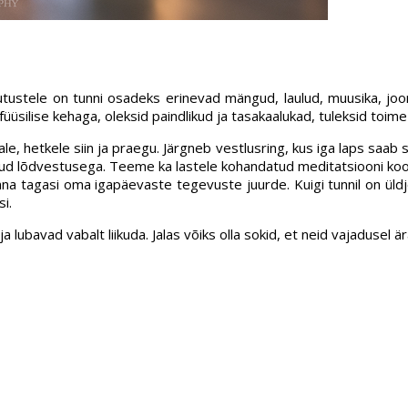
tustele on tunni osadeks erinevad mängud, laulud, muusika, jooni
füüsilise kehaga, oleksid paindlikud ja tasakaalukad, tuleksid toi
 hetkele siin ja praegu. Järgneb vestlusring, kus iga laps saab s
tud lõdvestusega. Teeme ka lastele kohandatud meditatsiooni koos 
na tagasi oma igapäevaste tegevuste juurde. Kuigi tunnil on üldj
i.
ubavad vabalt liikuda. Jalas võiks olla sokid, et neid vajadusel är