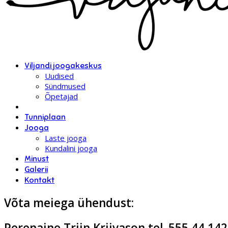
Viljandi joogakeskus
Uudised
Sündmused
Õpetajad
Tunniplaan
Jooga
Laste jooga
Kundalini jooga
Minust
Galerii
Kontakt
Võta meiega ühendust:
Perenaine Triin Kriivason tel. 555 44 142