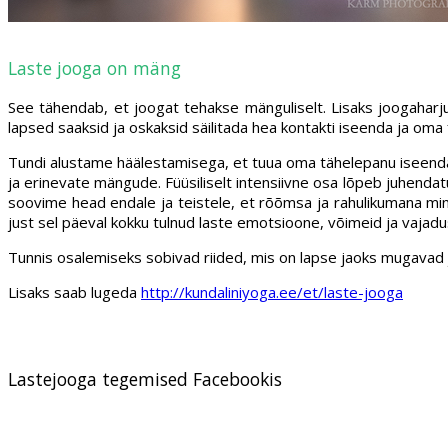
Laste jooga on mäng
See tähendab, et joogat tehakse mänguliselt. Lisaks joogaharju
lapsed saaksid ja oskaksid säilitada hea kontakti iseenda ja oma 
Tundi alustame häälestamisega, et tuua oma tähelepanu iseendale,
ja erinevate mängude. Füüsiliselt intensiivne osa lõpeb juhenda
soovime head endale ja teistele, et rõõmsa ja rahulikumana min
just sel päeval kokku tulnud laste emotsioone, võimeid ja vajadus
Tunnis osalemiseks sobivad riided, mis on lapse jaoks mugavad ja l
Lisaks saab lugeda
http://kundaliniyoga.ee/et/laste-jooga
Lastejooga tegemised Facebookis