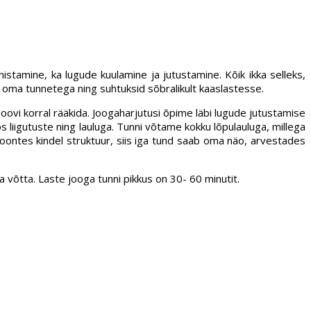
stamine, ka lugude kuulamine ja jutustamine. Kõik ikka selleks,
me oma tunnetega ning suhtuksid sõbralikult kaaslastesse.
oovi korral rääkida. Joogaharjutusi õpime läbi lugude jutustamise
liigutuste ning lauluga. Tunni võtame kokku lõpulauluga, millega
oontes kindel struktuur, siis iga tund saab oma näo, arvestades
a võtta. Laste jooga tunni pikkus on 30- 60 minutit.