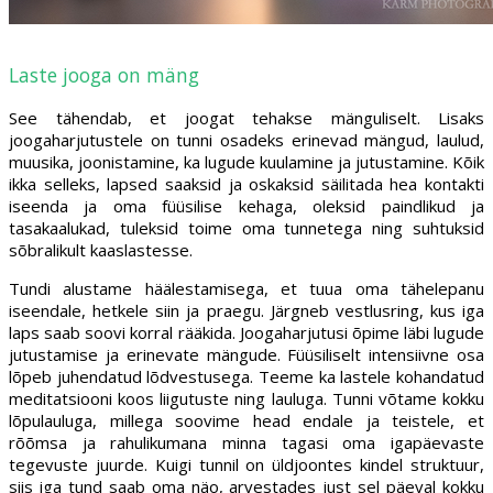
Laste jooga on mäng
See tähendab, et joogat tehakse mänguliselt. Lisaks
joogaharjutustele on tunni osadeks erinevad mängud, laulud,
muusika, joonistamine, ka lugude kuulamine ja jutustamine. Kõik
ikka selleks, lapsed saaksid ja oskaksid säilitada hea kontakti
iseenda ja oma füüsilise kehaga, oleksid paindlikud ja
tasakaalukad, tuleksid toime oma tunnetega ning suhtuksid
sõbralikult kaaslastesse.
Tundi alustame häälestamisega, et tuua oma tähelepanu
iseendale, hetkele siin ja praegu. Järgneb vestlusring, kus iga
laps saab soovi korral rääkida. Joogaharjutusi õpime läbi lugude
jutustamise ja erinevate mängude. Füüsiliselt intensiivne osa
lõpeb juhendatud lõdvestusega. Teeme ka lastele kohandatud
meditatsiooni koos liigutuste ning lauluga. Tunni võtame kokku
lõpulauluga, millega soovime head endale ja teistele, et
rõõmsa ja rahulikumana minna tagasi oma igapäevaste
tegevuste juurde. Kuigi tunnil on üldjoontes kindel struktuur,
siis iga tund saab oma näo, arvestades just sel päeval kokku