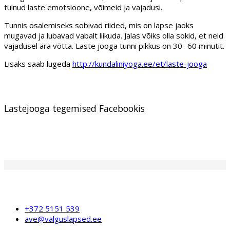
tulnud laste emotsioone, võimeid ja vajadusi.
Tunnis osalemiseks sobivad riided, mis on lapse jaoks
mugavad ja lubavad vabalt liikuda. Jalas võiks olla sokid, et neid
vajadusel ära võtta. Laste jooga tunni pikkus on 30- 60 minutit.
Lisaks saab lugeda
http://kundaliniyoga.ee/et/laste-jooga
Lastejooga tegemised Facebookis
+372 5151 539
ave@valguslapsed.ee