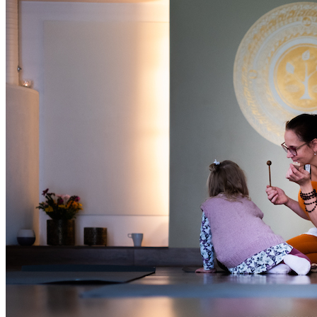
Oled oodatud!
‹
›