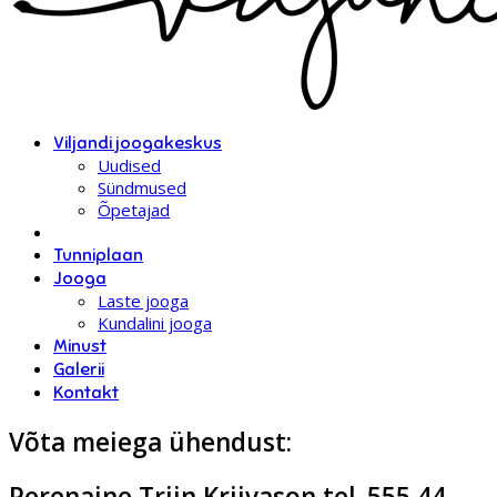
Viljandi joogakeskus
Uudised
Sündmused
Õpetajad
Tunniplaan
Jooga
Laste jooga
Kundalini jooga
Minust
Galerii
Kontakt
Võta meiega ühendust:
Perenaine Triin Kriivason tel. 555 44