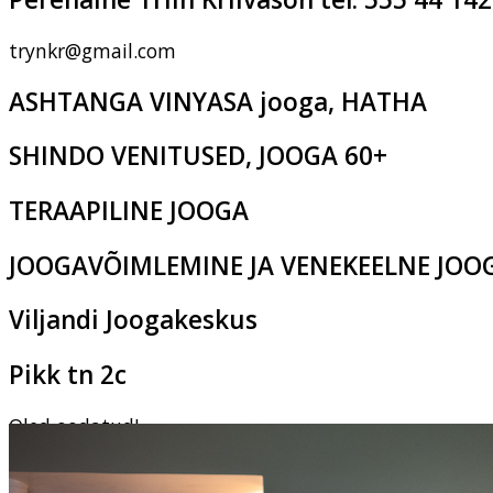
trynkr@gmail.com
ASHTANGA VINYASA jooga, HATHA
SHINDO VENITUSED, JOOGA 60+
TERAAPILINE JOOGA
JOOGAVÕIMLEMINE JA VENEKEELNE JOO
Viljandi Joogakeskus
Pikk tn 2c
Oled oodatud!
‹
›