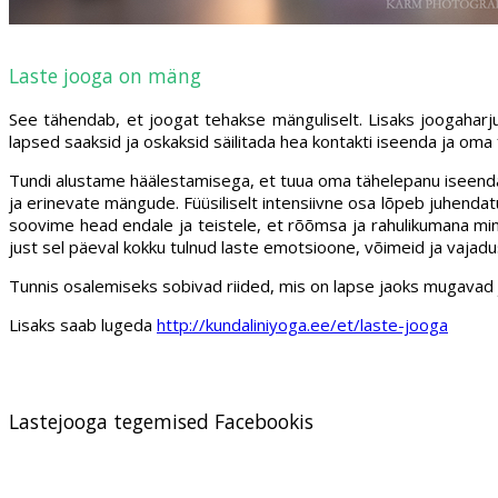
Laste jooga on mäng
See tähendab, et joogat tehakse mänguliselt. Lisaks joogaharju
lapsed saaksid ja oskaksid säilitada hea kontakti iseenda ja oma 
Tundi alustame häälestamisega, et tuua oma tähelepanu iseendale,
ja erinevate mängude. Füüsiliselt intensiivne osa lõpeb juhenda
soovime head endale ja teistele, et rõõmsa ja rahulikumana min
just sel päeval kokku tulnud laste emotsioone, võimeid ja vajadus
Tunnis osalemiseks sobivad riided, mis on lapse jaoks mugavad ja l
Lisaks saab lugeda
http://kundaliniyoga.ee/et/laste-jooga
Lastejooga tegemised Facebookis