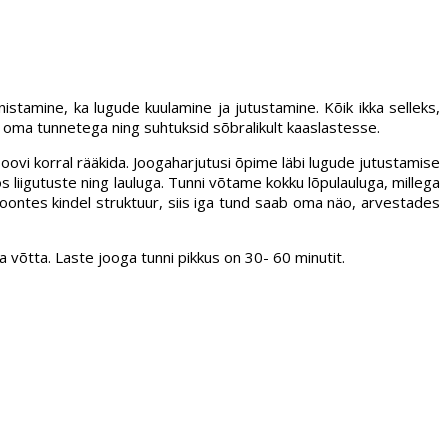
stamine, ka lugude kuulamine ja jutustamine. Kõik ikka selleks,
me oma tunnetega ning suhtuksid sõbralikult kaaslastesse.
oovi korral rääkida. Joogaharjutusi õpime läbi lugude jutustamise
liigutuste ning lauluga. Tunni võtame kokku lõpulauluga, millega
oontes kindel struktuur, siis iga tund saab oma näo, arvestades
a võtta. Laste jooga tunni pikkus on 30- 60 minutit.