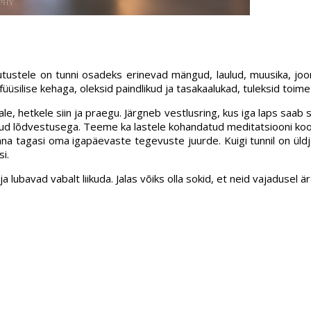
tustele on tunni osadeks erinevad mängud, laulud, muusika, jooni
füüsilise kehaga, oleksid paindlikud ja tasakaalukad, tuleksid toi
 hetkele siin ja praegu. Järgneb vestlusring, kus iga laps saab s
tud lõdvestusega. Teeme ka lastele kohandatud meditatsiooni koos 
na tagasi oma igapäevaste tegevuste juurde. Kuigi tunnil on üldj
i.
ubavad vabalt liikuda. Jalas võiks olla sokid, et neid vajadusel är