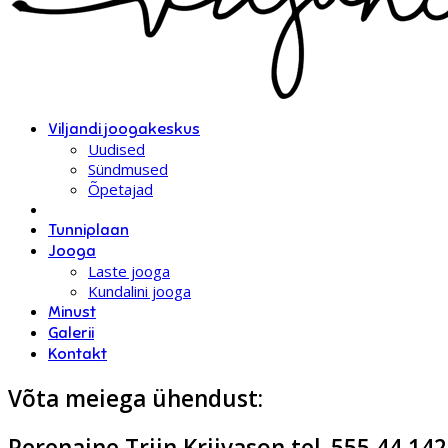
Viljandi joogakeskus
Uudised
Sündmused
Õpetajad
Tunniplaan
Jooga
Laste jooga
Kundalini jooga
Minust
Galerii
Kontakt
Võta meiega ühendust:
Perenaine Triin Kriivason tel. 555 44 142