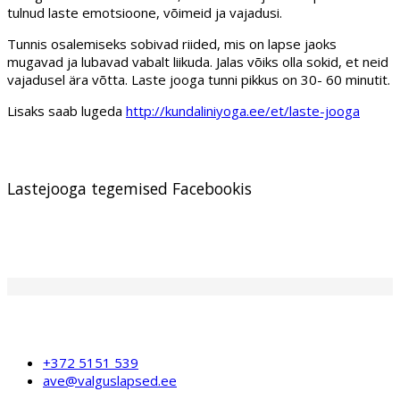
tulnud laste emotsioone, võimeid ja vajadusi.
Tunnis osalemiseks sobivad riided, mis on lapse jaoks
mugavad ja lubavad vabalt liikuda. Jalas võiks olla sokid, et neid
vajadusel ära võtta. Laste jooga tunni pikkus on 30- 60 minutit.
Lisaks saab lugeda
http://kundaliniyoga.ee/et/laste-jooga
Lastejooga tegemised Facebookis
+372 5151 539
ave@valguslapsed.ee