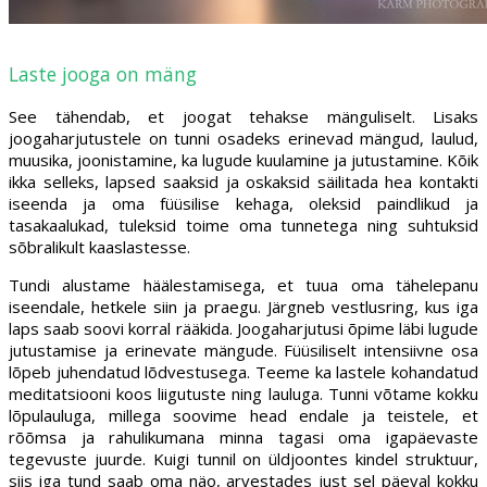
Laste jooga on mäng
See tähendab, et joogat tehakse mänguliselt. Lisaks
joogaharjutustele on tunni osadeks erinevad mängud, laulud,
muusika, joonistamine, ka lugude kuulamine ja jutustamine. Kõik
ikka selleks, lapsed saaksid ja oskaksid säilitada hea kontakti
iseenda ja oma füüsilise kehaga, oleksid paindlikud ja
tasakaalukad, tuleksid toime oma tunnetega ning suhtuksid
sõbralikult kaaslastesse.
Tundi alustame häälestamisega, et tuua oma tähelepanu
iseendale, hetkele siin ja praegu. Järgneb vestlusring, kus iga
laps saab soovi korral rääkida. Joogaharjutusi õpime läbi lugude
jutustamise ja erinevate mängude. Füüsiliselt intensiivne osa
lõpeb juhendatud lõdvestusega. Teeme ka lastele kohandatud
meditatsiooni koos liigutuste ning lauluga. Tunni võtame kokku
lõpulauluga, millega soovime head endale ja teistele, et
rõõmsa ja rahulikumana minna tagasi oma igapäevaste
tegevuste juurde. Kuigi tunnil on üldjoontes kindel struktuur,
siis iga tund saab oma näo, arvestades just sel päeval kokku