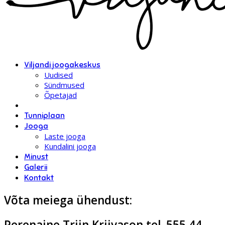
Viljandi joogakeskus
Uudised
Sündmused
Õpetajad
Tunniplaan
Jooga
Laste jooga
Kundalini jooga
Minust
Galerii
Kontakt
Võta meiega ühendust:
Perenaine Triin Kriivason tel. 555 44