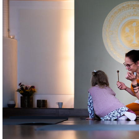
Oled oodatud!
‹
›