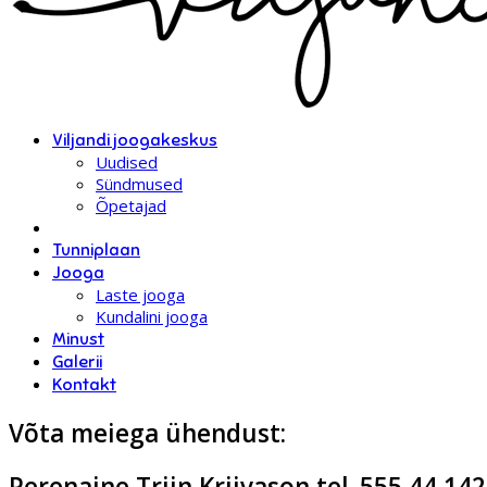
Viljandi joogakeskus
Uudised
Sündmused
Õpetajad
Tunniplaan
Jooga
Laste jooga
Kundalini jooga
Minust
Galerii
Kontakt
Võta meiega ühendust:
Perenaine Triin Kriivason tel. 555 44 142