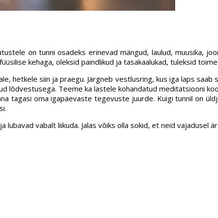
tustele on tunni osadeks erinevad mängud, laulud, muusika, jooni
füüsilise kehaga, oleksid paindlikud ja tasakaalukad, tuleksid toi
 hetkele siin ja praegu. Järgneb vestlusring, kus iga laps saab s
tud lõdvestusega. Teeme ka lastele kohandatud meditatsiooni koos 
na tagasi oma igapäevaste tegevuste juurde. Kuigi tunnil on üldj
i.
ubavad vabalt liikuda. Jalas võiks olla sokid, et neid vajadusel är