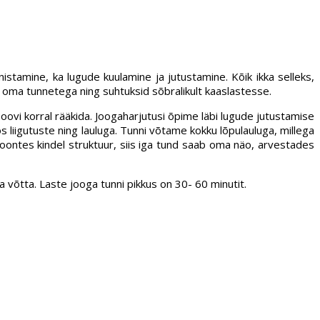
stamine, ka lugude kuulamine ja jutustamine. Kõik ikka selleks,
me oma tunnetega ning suhtuksid sõbralikult kaaslastesse.
oovi korral rääkida. Joogaharjutusi õpime läbi lugude jutustamise
liigutuste ning lauluga. Tunni võtame kokku lõpulauluga, millega
oontes kindel struktuur, siis iga tund saab oma näo, arvestades
a võtta. Laste jooga tunni pikkus on 30- 60 minutit.