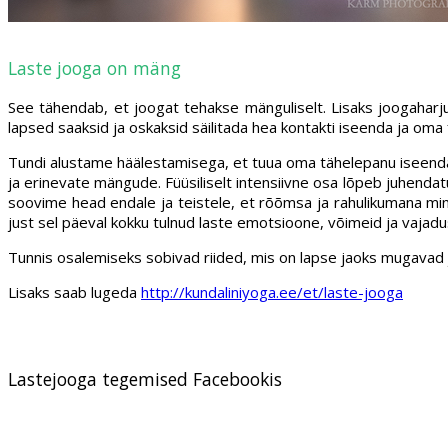
Laste jooga on mäng
See tähendab, et joogat tehakse mänguliselt. Lisaks joogaharju
lapsed saaksid ja oskaksid säilitada hea kontakti iseenda ja oma 
Tundi alustame häälestamisega, et tuua oma tähelepanu iseendale,
ja erinevate mängude. Füüsiliselt intensiivne osa lõpeb juhenda
soovime head endale ja teistele, et rõõmsa ja rahulikumana min
just sel päeval kokku tulnud laste emotsioone, võimeid ja vajadus
Tunnis osalemiseks sobivad riided, mis on lapse jaoks mugavad ja l
Lisaks saab lugeda
http://kundaliniyoga.ee/et/laste-jooga
Lastejooga tegemised Facebookis