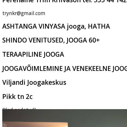
trynkr@gmail.com
ASHTANGA VINYASA jooga, HATHA
SHINDO VENITUSED, JOOGA 60+
TERAAPILINE JOOGA
JOOGAVÕIMLEMINE JA VENEKEELNE JOO
Viljandi Joogakeskus
Pikk tn 2c
Oled oodatud!
‹
›